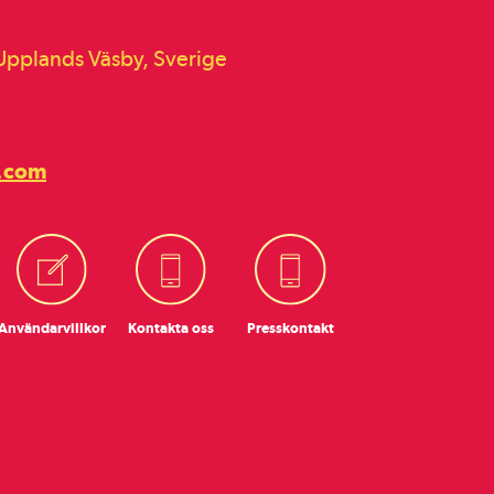
pplands Väsby, Sverige
.com
Användar­villkor
Kontakta oss
Presskontakt