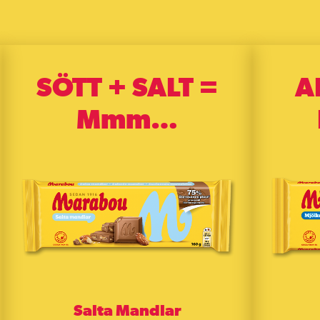
SÖTT + SALT =
A
Mmm…
Salta Mandlar