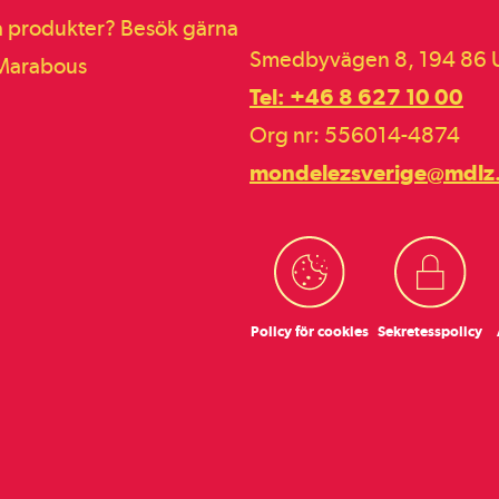
a produkter? Besök gärna
Smedbyvägen 8, 194 86 U
 Marabous
Tel: +46 8 627 10 00
Org nr: 556014-4874
mondelezsverige@mdlz
Policy för cookies
Sekretess­policy