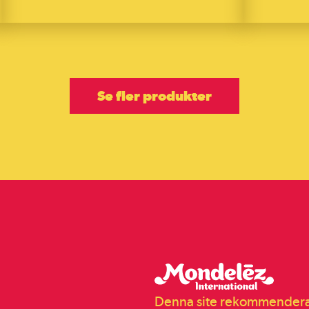
Se fler produkter
Denna site rekommenderas 